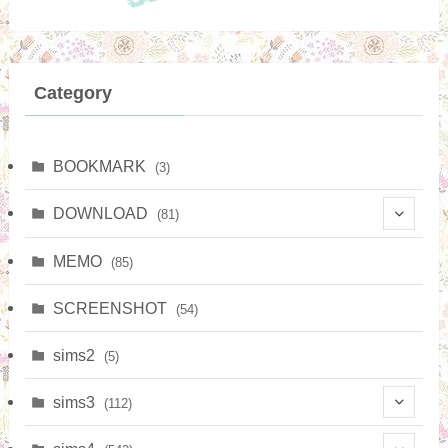
Category
BOOKMARK
(3)
DOWNLOAD
(81)
(7)
MEMO
(85)
(15)
SCREENSHOT
(54)
(4)
sims2
(5)
(38)
sims3
(112)
(9)
(65)