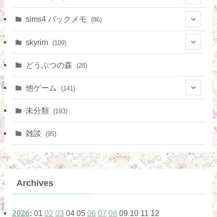
(4)
(10)
(9)
sims4 パックメモ
(86)
(3)
(15)
(20)
skyrim
(109)
(3)
(16)
(11)
(8)
どうぶつの森
(28)
(14)
(36)
(6)
他ゲーム
(141)
(12)
(17)
(10)
未分類
(193)
(21)
(2)
雑談
(95)
(5)
(1)
(13)
(10)
Archives
(42)
(1)
(1)
2026
:
01
02
03
04
05
06
07
08
09
10
11
12
(12)