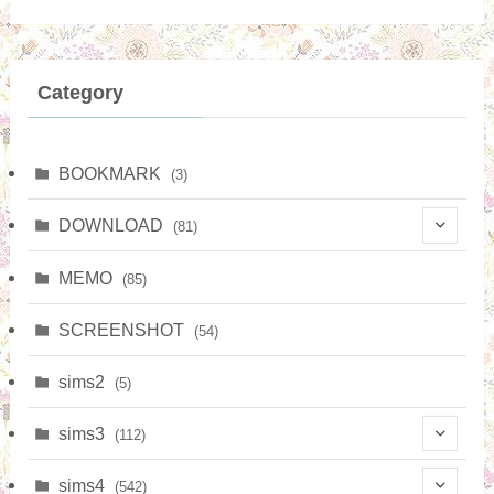
Category
BOOKMARK
(3)
DOWNLOAD
(81)
(7)
MEMO
(85)
(15)
SCREENSHOT
(54)
(4)
sims2
(5)
(38)
sims3
(112)
(9)
(65)
sims4
(542)