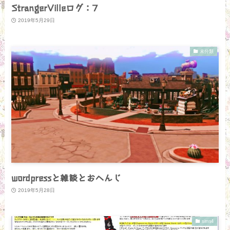
StrangerVilleログ：7
2019年5月29日
未分類
wordpressと雑談とおへんじ
2019年5月28日
sims4