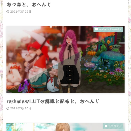
あつ森と、おへんじ
2021年3月25日
reshade＆sweetfx
reshadeのLUTの解説と配布と、おへんじ
2021年3月20日
スマホゲー