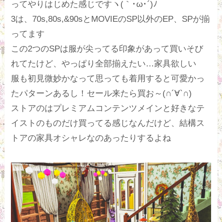
ってやりはじめた感じですヽ(｀･ω･´)ﾉ
3は、70s,80s,&90sとMOVIEのSP以外のEP、SPが揃
ってます
この2つのSPは服が尖ってる印象があって買いそび
れてたけど、やっぱり全部揃えたい…家具欲しい
服も初見微妙かなって思っても着用すると可愛かっ
たパターンあるし！セール来たら買お～(∩´∀`∩)
ストアのはプレミアムコンテンツメインと好きなテ
イストのものだけ買ってる感じなんだけど、結構ス
トアの家具オシャレなのあったりするよね