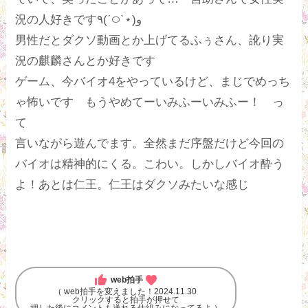
況の人好きです٩(ˊ࿀ˋ⋆)و
男性だとダクソ動画とか上げてるふぅさん、訛り実
況の麒麟さんとか好きです
ゲーム、今バイオ4をやっているけど、まじでめっち
ゃ怖いです もうやめてーいみふーいみふー！ っ
て
言いながら遊んでます。全然まだ序盤だけど今回の
バイオは精神的にくる。こわい。しかしバイオ酔う
よ！あとは仁王。仁王はダクソみたいな感じ
thumb_up
favorite
web拍手
（ web拍手を変えました！2024.11.30
クリックすると拍手が押せて
押した後にコメントも送れる仕組みになってるよ ）