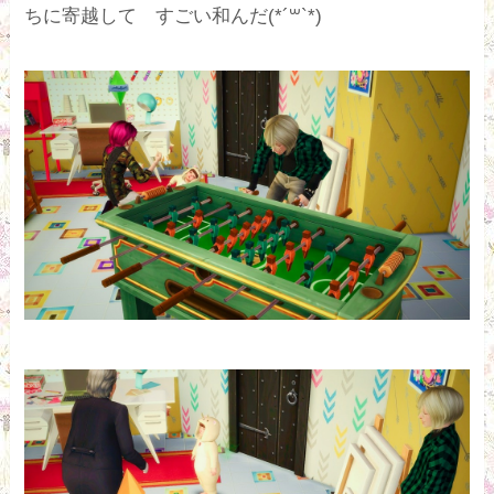
ちに寄越して すごい和んだ(*´꒳`*)