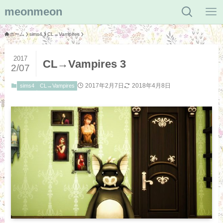
meonmeon
ホーム
sims4
CL→Vampires
2017
CL→Vampires 3
2/07
2017年2月7日
2018年4月8日
sims4
CL→Vampires